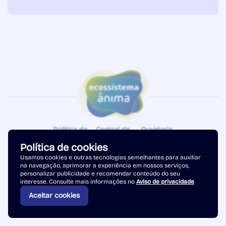
Política de
Central de
Ouvidoria
Privacidade
Atendimento
Política de cookies
Copyright © 2026 - Ânima Educação. Todos os direitos reservados.
Usamos cookies e outras tecnologias semelhantes para auxiliar
na navegação, aprimorar a experiência em nossos serviços,
personalizar publicidade e recomendar conteúdo do seu
interesse. Consulte mais informações no
Aviso de privacidade
Aceitar cookies